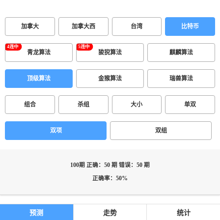
加拿大
加拿大西
台湾
比特币
青龙算法
狻猊算法
麒麟算法
顶级算法
金猴算法
瑞兽算法
组合
杀组
大小
单双
双项
双组
100期 正确：50 期 错误：50 期
正确率：50%
预测
走势
统计