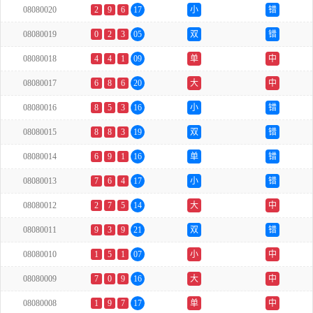
08080020
2
9
6
17
小
错
08080019
0
2
3
05
双
错
08080018
4
4
1
09
单
中
08080017
6
8
6
20
大
中
08080016
8
5
3
16
小
错
08080015
8
8
3
19
双
错
08080014
6
9
1
16
单
错
08080013
7
6
4
17
小
错
08080012
2
7
5
14
大
中
08080011
9
3
9
21
双
错
08080010
1
5
1
07
小
中
08080009
7
0
9
16
大
中
08080008
1
9
7
17
单
中