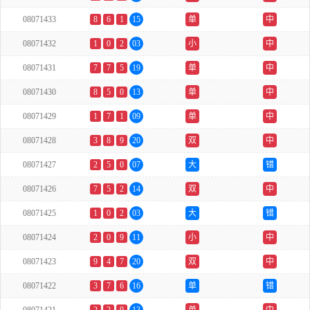
08071433
8
6
1
15
单
中
08071432
1
0
2
03
小
中
08071431
7
7
5
19
单
中
08071430
8
5
0
13
单
中
08071429
1
7
1
09
单
中
08071428
3
8
9
20
双
中
08071427
2
5
0
07
大
错
08071426
7
5
2
14
双
中
08071425
1
0
2
03
大
错
08071424
2
0
9
11
小
中
08071423
9
4
7
20
双
中
08071422
3
7
6
16
单
错