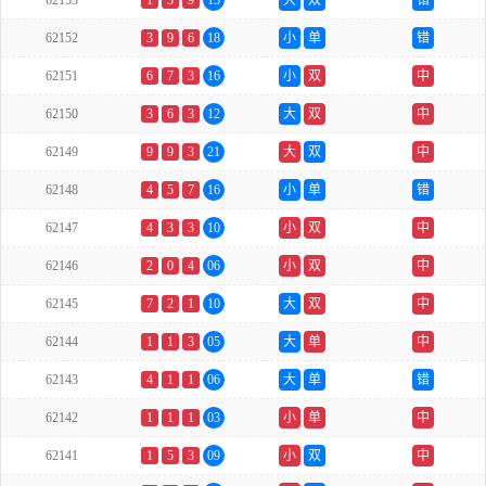
62153
1
3
9
13
大
双
错
62152
3
9
6
18
小
单
错
62151
6
7
3
16
小
双
中
62150
3
6
3
12
大
双
中
62149
9
9
3
21
大
双
中
62148
4
5
7
16
小
单
错
62147
4
3
3
10
小
双
中
62146
2
0
4
06
小
双
中
62145
7
2
1
10
大
双
中
62144
1
1
3
05
大
单
中
62143
4
1
1
06
大
单
错
62142
1
1
1
03
小
单
中
62141
1
5
3
09
小
双
中