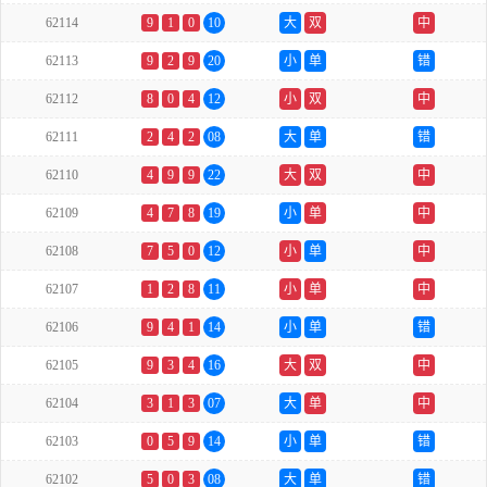
62114
9
1
0
10
大
双
中
62113
9
2
9
20
小
单
错
62112
8
0
4
12
小
双
中
62111
2
4
2
08
大
单
错
62110
4
9
9
22
大
双
中
62109
4
7
8
19
小
单
中
62108
7
5
0
12
小
单
中
62107
1
2
8
11
小
单
中
62106
9
4
1
14
小
单
错
62105
9
3
4
16
大
双
中
62104
3
1
3
07
大
单
中
62103
0
5
9
14
小
单
错
62102
5
0
3
08
大
单
错