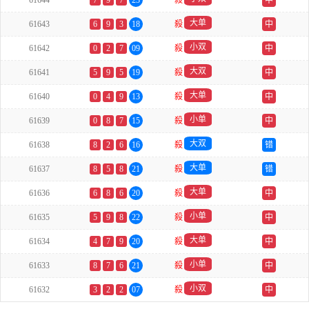
61644
7
9
7
23
殺
中
大单
61643
6
9
3
18
殺
中
小双
61642
0
2
7
09
殺
中
大双
61641
5
9
5
19
殺
中
大单
61640
0
4
9
13
殺
中
小单
61639
0
8
7
15
殺
中
大双
61638
8
2
6
16
殺
错
大单
61637
8
5
8
21
殺
错
大单
61636
6
8
6
20
殺
中
小单
61635
5
9
8
22
殺
中
大单
61634
4
7
9
20
殺
中
小单
61633
8
7
6
21
殺
中
小双
61632
3
2
2
07
殺
中