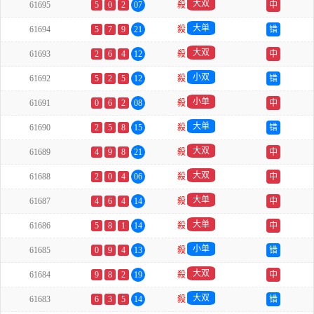
大双
61695
5
0
2
07
殺
中
大单
61694
5
7
9
21
殺
错
大双
61693
2
6
4
12
殺
中
小双
61692
5
2
5
12
殺
错
小单
61691
0
6
2
08
殺
中
大单
61690
2
5
8
15
殺
错
大双
61689
4
9
8
21
殺
中
大双
61688
2
0
4
06
殺
中
大单
61687
4
6
4
14
殺
中
大单
61686
5
8
1
14
殺
中
小单
61685
0
9
4
13
殺
错
大双
61684
9
8
2
19
殺
中
大双
61683
6
3
5
14
殺
错