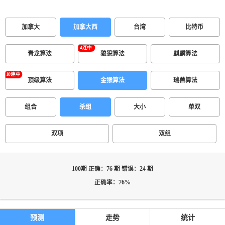
加拿大
加拿大西
台湾
比特币
青龙算法
狻猊算法
麒麟算法
顶级算法
金猴算法
瑞兽算法
组合
杀组
大小
单双
双项
双组
100期 正确：76 期 错误：24 期
正确率：76%
预测
走势
统计