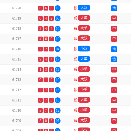
大双
61720
6
6
6
18
殺
错
大单
61719
0
4
2
06
殺
中
大单
61718
2
4
4
10
殺
中
大双
61717
4
6
0
10
殺
中
小双
61716
2
2
0
04
殺
错
大单
61715
9
4
4
17
殺
错
小单
61714
1
3
8
12
殺
中
大双
61713
0
1
9
10
殺
中
小单
61712
2
7
6
15
殺
中
大单
61711
6
7
3
16
殺
中
小单
61710
3
7
2
12
殺
中
大双
61709
5
0
2
07
殺
中
小双