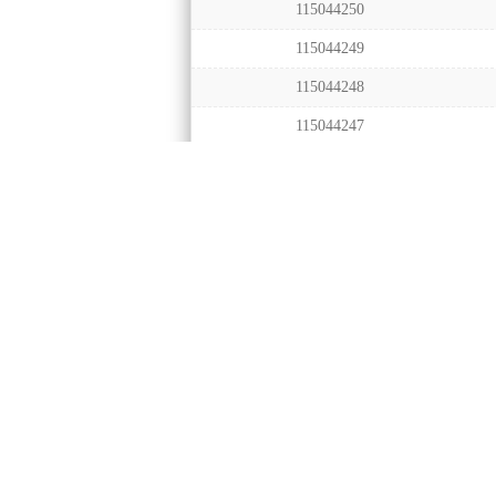
115044250
115044249
115044248
115044247
115044246
115044245
115044244
115044243
115044242
115044241
115044240
115044239
115044238