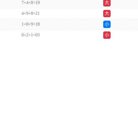
7+4+8=19
大
4+9+8=21
大
1+8+9=18
小
0+2+1=03
小
1+7+9=17
小
8+7+7=22
大
8+0+6=14
小
7+4+7=18
大
5+7+3=15
大
6+3+8=17
小
4+0+3=07
大
6+1+5=12
小
2+0+7=09
小