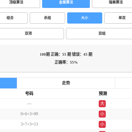
顶级算法
金猴算法
瑞兽算法
组合
杀组
大小
单双
双项
双组
100期 正确：55 期 错误：45 期
正确率：55%
走势
号码
预测
---
大
单
0+6+3=09
小
3+7+3=13
小