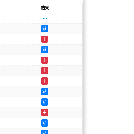
结果
---
错
中
错
中
中
中
错
错
中
错
错