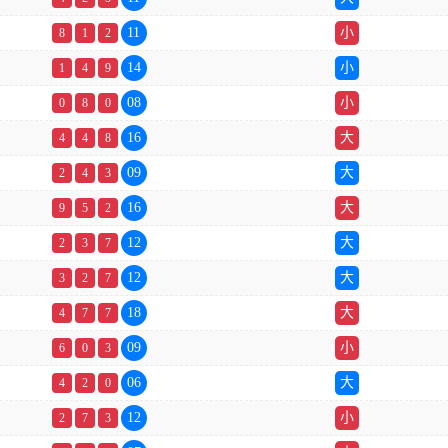
11
小
8
1
2
14
小
1
4
9
08
小
0
8
0
16
大
4
4
8
09
大
2
4
3
16
大
9
5
2
12
大
2
3
7
12
大
3
2
7
18
大
4
7
7
09
小
6
0
3
06
大
4
2
0
12
小
2
7
3