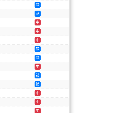
错
错
中
中
中
错
错
中
错
错
中
中
中