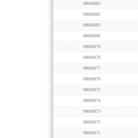
08060883
08060882
08060881
08060880
08060879
08060878
08060877
08060876
08060875
08060874
08060873
08060872
08060871