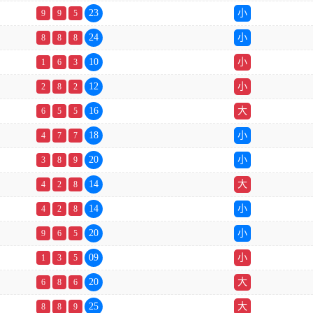
23
小
9
9
5
24
小
8
8
8
10
小
1
6
3
12
小
2
8
2
16
大
6
5
5
18
小
4
7
7
20
小
3
8
9
14
大
4
2
8
14
小
4
2
8
20
小
9
6
5
09
小
1
3
5
20
大
6
8
6
25
大
8
8
9