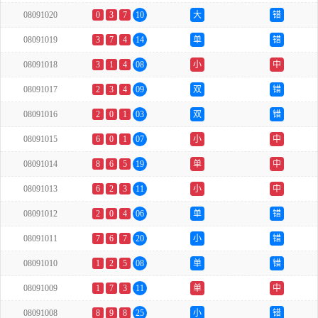
08091020
0
3
7
10
大
错
08091019
3
7
4
14
单
错
08091018
3
1
4
08
小
中
08091017
2
3
4
09
双
错
08091016
2
0
1
03
双
错
08091015
6
0
1
07
小
中
08091014
8
6
5
19
单
中
08091013
6
2
3
11
小
中
08091012
2
0
4
06
单
错
08091011
7
6
7
20
小
错
08091010
1
2
5
08
单
错
08091009
1
7
3
11
单
中
08091008
8
9
8
25
小
错