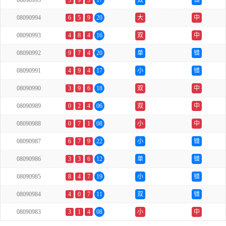
08090995
5
9
3
17
双
错
08090994
6
5
9
20
大
中
08090993
4
8
4
16
双
中
08090992
9
7
4
20
单
错
08090991
4
9
4
17
小
错
08090990
3
9
6
18
双
中
08090989
0
2
4
06
双
中
08090988
0
7
1
08
小
中
08090987
6
7
9
22
小
错
08090986
3
3
6
12
单
错
08090985
8
4
7
19
小
错
08090984
4
0
7
11
双
错
08090983
3
1
4
08
小
中