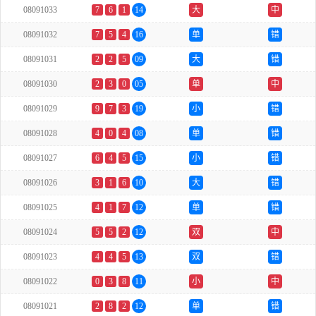
08091033
7
6
1
14
大
中
08091032
7
5
4
16
单
错
08091031
2
2
5
09
大
错
08091030
2
3
0
05
单
中
08091029
9
7
3
19
小
错
08091028
4
0
4
08
单
错
08091027
6
4
5
15
小
错
08091026
3
1
6
10
大
错
08091025
4
1
7
12
单
错
08091024
5
5
2
12
双
中
08091023
4
4
5
13
双
错
08091022
0
3
8
11
小
中
08091021
2
8
2
12
单
错