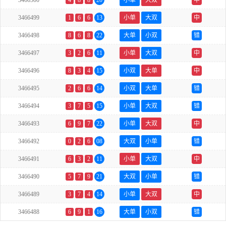
3466500
4
8
8
20
小单
大双
中
3466499
1
6
6
13
小单
大双
中
3466498
8
6
8
22
大单
小双
错
3466497
3
2
6
11
小单
大双
中
3466496
8
3
4
15
小双
大单
中
3466495
2
6
6
14
小双
大单
错
3466494
3
7
5
15
小单
大双
错
3466493
6
9
7
22
小单
大双
中
3466492
0
2
6
08
大双
小单
错
3466491
6
3
2
11
小单
大双
中
3466490
5
7
9
21
大双
小单
错
3466489
3
7
4
14
小单
大双
中
3466488
6
9
1
16
大单
小双
错