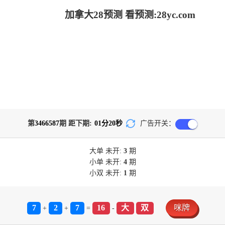
加拿大28预测 看预测:28yc.com
第
3466587
期 距下期:
01
分
19
秒
广告开关：
大单
未开:
3
期
小单
未开:
4
期
小双
未开:
1
期
7
2
7
16
大
双
咪牌
+
+
=
-