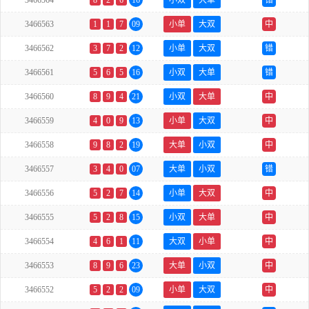
3466564
8
2
6
16
小双
大单
错
3466563
1
1
7
09
小单
大双
中
3466562
3
7
2
12
小单
大双
错
3466561
5
6
5
16
小双
大单
错
3466560
8
9
4
21
小双
大单
中
3466559
4
0
9
13
小单
大双
中
3466558
9
8
2
19
大单
小双
中
3466557
3
4
0
07
大单
小双
错
3466556
5
2
7
14
小单
大双
中
3466555
5
2
8
15
小双
大单
中
3466554
4
6
1
11
大双
小单
中
3466553
8
9
6
23
大单
小双
中
3466552
5
2
2
09
小单
大双
中