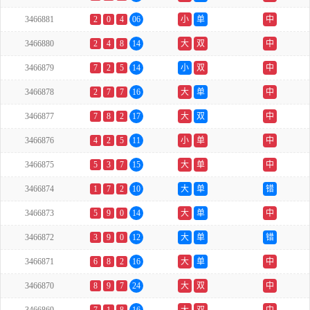
3466881
2
0
4
06
小
单
中
3466880
2
4
8
14
大
双
中
3466879
7
2
5
14
小
双
中
3466878
2
7
7
16
大
单
中
3466877
7
8
2
17
大
双
中
3466876
4
2
5
11
小
单
中
3466875
5
3
7
15
大
单
中
3466874
1
7
2
10
大
单
错
3466873
5
9
0
14
大
单
中
3466872
3
9
0
12
大
单
错
3466871
6
8
2
16
大
单
中
3466870
8
9
7
24
大
双
中