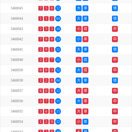
3466945
7
5
0
12
大
单
错
3466944
1
1
2
04
大
单
错
3466943
2
5
3
10
小
双
中
3466942
7
8
8
23
小
单
中
3466941
2
9
1
12
大
单
错
3466940
2
2
7
11
小
双
中
3466939
9
0
3
12
大
双
中
3466938
2
2
0
04
大
单
错
3466937
6
0
9
15
大
单
中
3466936
3
7
1
11
大
单
中
3466935
3
6
6
15
大
单
中
3466934
1
2
9
12
小
单
中