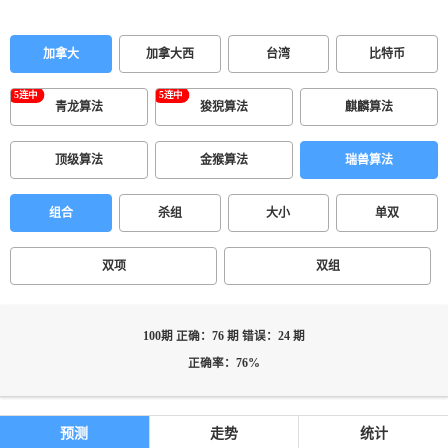
加拿大
加拿大西
台湾
比特币
青龙算法
狻猊算法
麒麟算法
顶级算法
金猴算法
瑞兽算法
组合
杀组
大小
单双
双项
双组
100期 正确：76 期 错误：24 期
正确率：76%
预测
走势
统计