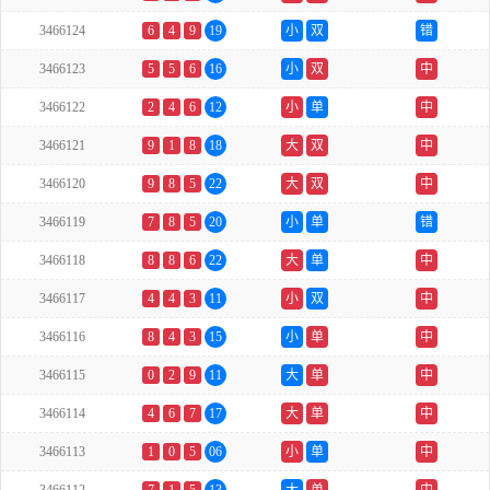
3466124
6
4
9
19
小
双
错
3466123
5
5
6
16
小
双
中
3466122
2
4
6
12
小
单
中
3466121
9
1
8
18
大
双
中
3466120
9
8
5
22
大
双
中
3466119
7
8
5
20
小
单
错
3466118
8
8
6
22
大
单
中
3466117
4
4
3
11
小
双
中
3466116
8
4
3
15
小
单
中
3466115
0
2
9
11
大
单
中
3466114
4
6
7
17
大
单
中
3466113
1
0
5
06
小
单
中