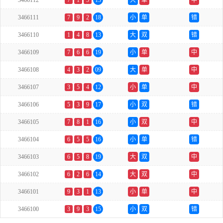
3466112
7
1
5
13
大
单
中
3466111
7
9
2
18
小
单
错
3466110
1
4
8
13
大
双
错
3466109
7
6
6
19
小
单
中
3466108
4
3
2
09
大
单
中
3466107
3
5
4
12
小
单
中
3466106
5
3
9
17
小
双
错
3466105
7
8
1
16
小
双
中
3466104
6
5
5
16
小
单
错
3466103
6
5
8
19
大
双
中
3466102
6
2
6
14
大
双
中
3466101
9
3
1
13
小
单
中
3466100
3
9
3
15
小
双
错