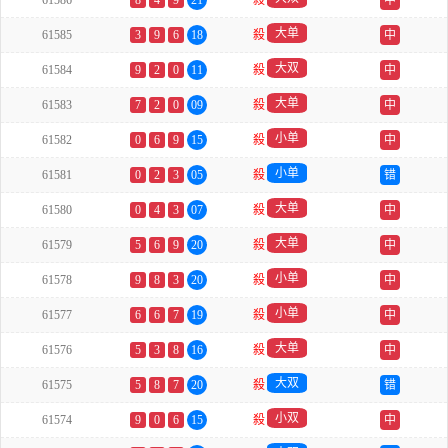
61586
8
4
9
21
殺
中
大单
61585
3
9
6
18
殺
中
大双
61584
9
2
0
11
殺
中
大单
61583
7
2
0
09
殺
中
小单
61582
0
6
9
15
殺
中
小单
61581
0
2
3
05
殺
错
大单
61580
0
4
3
07
殺
中
大单
61579
5
6
9
20
殺
中
小单
61578
9
8
3
20
殺
中
小单
61577
6
6
7
19
殺
中
大单
61576
5
3
8
16
殺
中
大双
61575
5
8
7
20
殺
错
小双
61574
9
0
6
15
殺
中