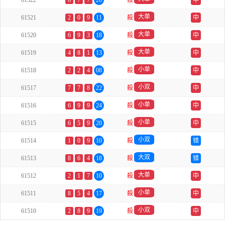
61522
6
7
7
20
殺
中
大单
61521
2
0
9
11
殺
中
大单
61520
6
9
3
18
殺
中
大单
61519
4
8
1
13
殺
中
小单
61518
2
2
4
08
殺
中
小双
61517
7
7
8
22
殺
中
小单
61516
6
9
9
24
殺
中
小单
61515
6
5
9
20
殺
中
小双
61514
1
0
9
10
殺
错
大双
61513
8
6
4
18
殺
错
大单
61512
2
1
7
10
殺
中
小单
61511
8
5
4
17
殺
中
小双
61510
2
8
9
19
殺
中