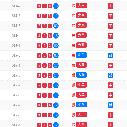
大单
61547
9
9
0
18
殺
中
大单
61546
4
3
5
12
殺
中
大双
61545
7
0
1
08
殺
中
大单
61544
8
2
8
18
殺
中
大双
61543
0
7
2
09
殺
中
小单
61542
5
0
0
05
殺
错
大双
61541
5
7
5
17
殺
中
大双
61540
3
9
2
14
殺
错
小单
61539
5
6
4
15
殺
中
大单
61538
3
7
2
12
殺
中
小双
61537
0
6
6
12
殺
错
大单
61536
9
0
3
12
殺
中
大双
61535
7
1
4
12
殺
中