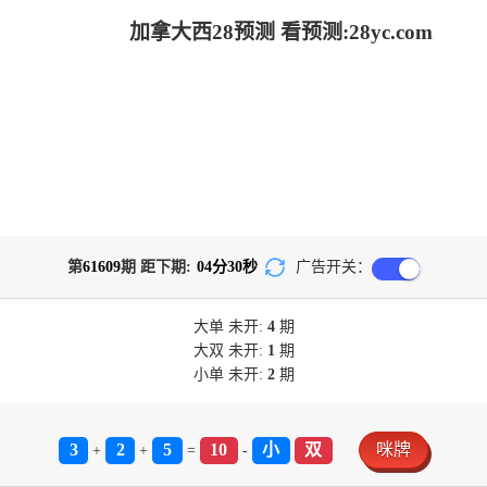
加拿大西28预测 看预测:28yc.com
第
61609
期 距下期:
04
分
30
秒
广告开关：
大单
未开:
4
期
大双
未开:
1
期
小单
未开:
2
期
3
2
5
10
小
双
咪牌
+
+
=
-