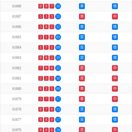
61888
0
9
7
16
单
错
61887
5
3
3
11
单
中
61886
3
8
1
12
单
错
61885
2
1
0
03
双
错
61884
1
7
1
09
双
错
61883
9
8
2
19
双
错
61882
7
9
6
22
双
中
61881
2
3
5
10
双
中
61880
6
2
1
09
单
中
61879
3
7
7
17
单
中
61878
0
7
6
13
双
错
61877
9
8
0
17
双
错
61876
9
9
6
24
双
中