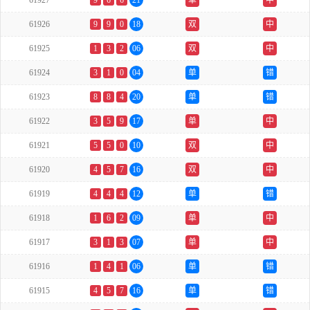
61927
9
6
6
21
单
中
61926
9
9
0
18
双
中
61925
1
3
2
06
双
中
61924
3
1
0
04
单
错
61923
8
8
4
20
单
错
61922
3
5
9
17
单
中
61921
5
5
0
10
双
中
61920
4
5
7
16
双
中
61919
4
4
4
12
单
错
61918
1
6
2
09
单
中
61917
3
1
3
07
单
中
61916
1
4
1
06
单
错
61915
4
5
7
16
单
错