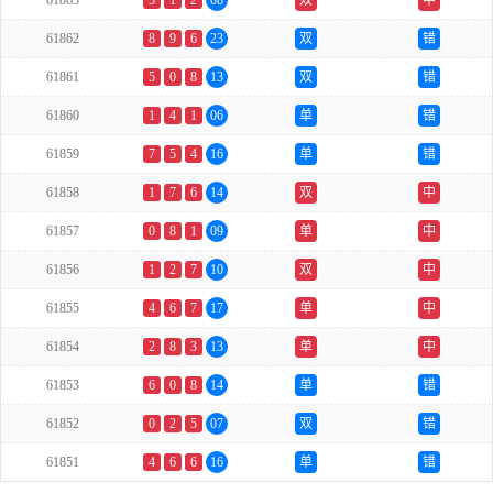
61863
5
1
2
08
双
中
61862
8
9
6
23
双
错
61861
5
0
8
13
双
错
61860
1
4
1
06
单
错
61859
7
5
4
16
单
错
61858
1
7
6
14
双
中
61857
0
8
1
09
单
中
61856
1
2
7
10
双
中
61855
4
6
7
17
单
中
61854
2
8
3
13
单
中
61853
6
0
8
14
单
错
61852
0
2
5
07
双
错
61851
4
6
6
16
单
错