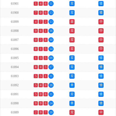
61901
1
4
6
11
双
错
61900
7
0
6
13
双
错
61899
4
7
2
13
单
中
61898
9
6
1
16
双
中
61897
0
2
8
10
双
中
61896
8
1
5
14
双
中
61895
1
3
5
09
双
错
61894
8
4
5
17
双
错
61893
5
5
1
11
双
错
61892
5
4
9
18
单
错
61891
5
0
6
11
双
错
61890
9
9
6
24
单
错
61889
2
9
7
18
双
中