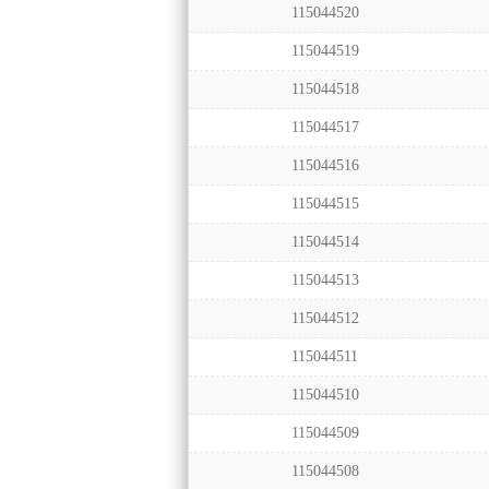
115044520
115044519
115044518
115044517
115044516
115044515
115044514
115044513
115044512
115044511
115044510
115044509
115044508