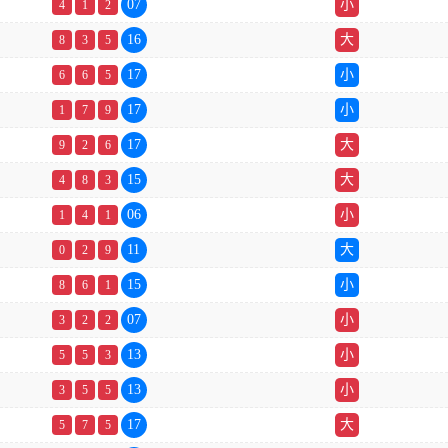
07
小
4
1
2
16
大
8
3
5
17
小
6
6
5
17
小
1
7
9
17
大
9
2
6
15
大
4
8
3
06
小
1
4
1
11
大
0
2
9
15
小
8
6
1
07
小
3
2
2
13
小
5
5
3
13
小
3
5
5
17
大
5
7
5