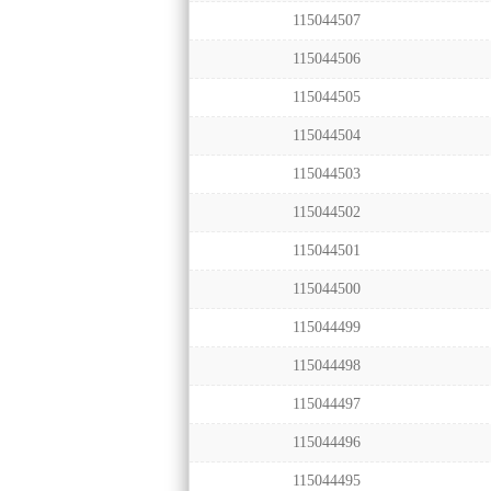
115044507
115044506
115044505
115044504
115044503
115044502
115044501
115044500
115044499
115044498
115044497
115044496
115044495