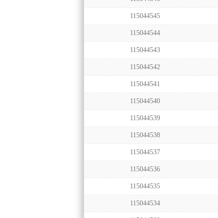
115044545
115044544
115044543
115044542
115044541
115044540
115044539
115044538
115044537
115044536
115044535
115044534