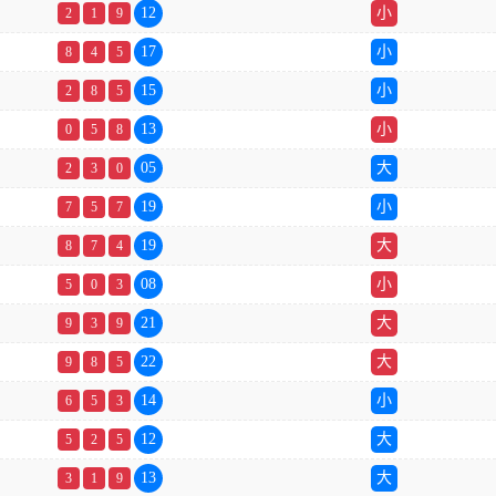
12
小
2
1
9
17
小
8
4
5
15
小
2
8
5
13
小
0
5
8
05
大
2
3
0
19
小
7
5
7
19
大
8
7
4
08
小
5
0
3
21
大
9
3
9
22
大
9
8
5
14
小
6
5
3
12
大
5
2
5
13
大
3
1
9