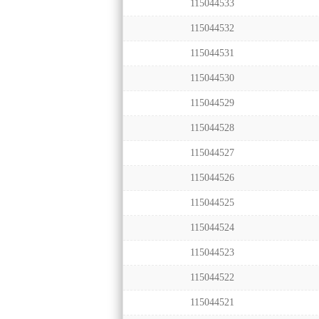
115044533
115044532
115044531
115044530
115044529
115044528
115044527
115044526
115044525
115044524
115044523
115044522
115044521