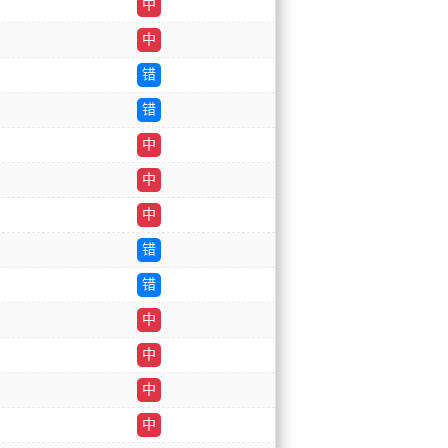
中
中
错
错
中
中
中
错
错
中
中
中
中