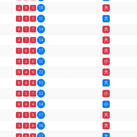
18
大
4
9
5
11
大
3
3
5
14
大
0
7
7
14
大
4
7
3
17
大
7
6
4
11
小
9
2
0
22
大
9
4
9
12
大
0
4
8
12
小
0
5
7
14
小
6
4
4
17
大
3
5
9
16
大
3
5
8
12
大
4
0
8