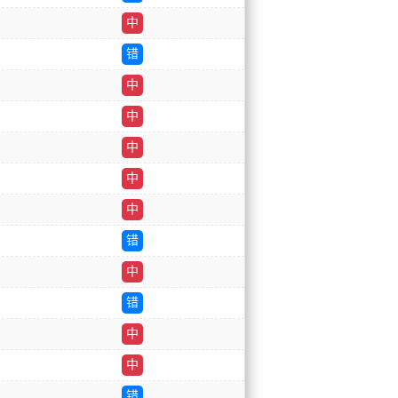
中
错
中
中
中
中
中
错
中
错
中
中
错