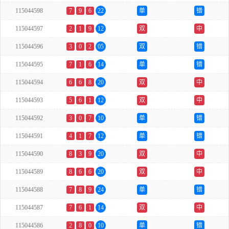
115044598
7
9
6
22
单
错
115044597
2
1
9
12
双
中
115044596
3
0
2
05
双
错
115044595
7
1
6
14
单
错
115044594
6
6
8
20
双
中
115044593
5
6
1
12
双
中
115044592
3
0
7
10
单
错
115044591
4
1
7
12
单
错
115044590
8
3
9
20
双
中
115044589
8
6
6
20
双
中
115044588
7
8
9
24
单
错
115044587
7
6
1
14
双
中
115044586
2
8
0
10
单
错