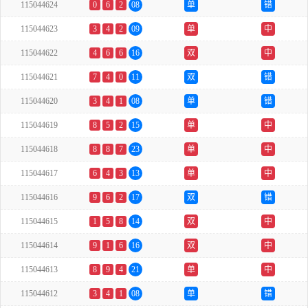
115044624
0
6
2
08
单
错
115044623
3
4
2
09
单
中
115044622
4
6
6
16
双
中
115044621
7
4
0
11
双
错
115044620
3
4
1
08
单
错
115044619
8
5
2
15
单
中
115044618
8
8
7
23
单
中
115044617
6
4
3
13
单
中
115044616
9
6
2
17
双
错
115044615
1
5
8
14
双
中
115044614
9
1
6
16
双
中
115044613
8
9
4
21
单
中
115044612
3
4
1
08
单
错