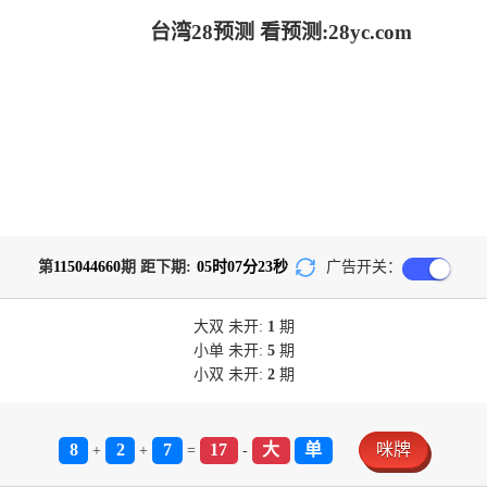
台湾28预测 看预测:28yc.com
第
115044660
期 距下期:
05
时
07
分
22
秒
广告开关：
大双
未开:
1
期
小单
未开:
5
期
小双
未开:
2
期
8
2
7
17
大
单
咪牌
+
+
=
-