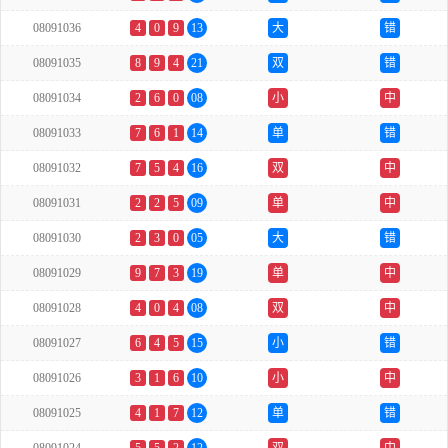
08091036
4
0
9
13
大
错
08091035
8
9
4
21
双
错
08091034
2
6
0
08
小
中
08091033
7
6
1
14
单
错
08091032
7
5
4
16
双
中
08091031
2
2
5
09
单
中
08091030
2
3
0
05
大
错
08091029
9
7
3
19
单
中
08091028
4
0
4
08
双
中
08091027
6
4
5
15
小
错
08091026
3
1
6
10
小
中
08091025
4
1
7
12
单
错