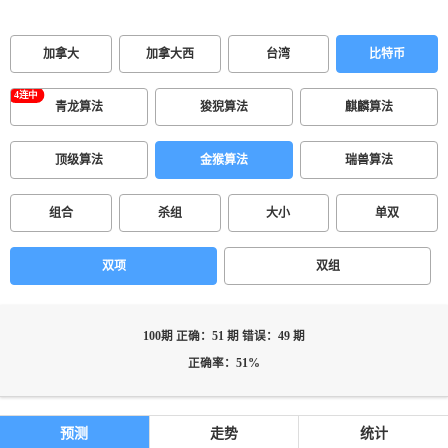
加拿大
加拿大西
台湾
比特币
青龙算法
狻猊算法
麒麟算法
顶级算法
金猴算法
瑞兽算法
组合
杀组
大小
单双
双项
双组
100期 正确：51 期 错误：49 期
正确率：51%
预测
走势
统计