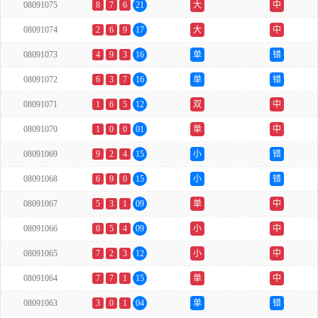
08091075
8
7
6
21
大
中
08091074
2
6
9
17
大
中
08091073
4
9
3
16
单
错
08091072
6
3
7
16
单
错
08091071
1
6
5
12
双
中
08091070
1
0
0
01
单
中
08091069
9
2
4
15
小
错
08091068
6
9
0
15
小
错
08091067
5
3
1
09
单
中
08091066
0
5
4
09
小
中
08091065
7
2
3
12
小
中
08091064
7
7
1
15
单
中
08091063
3
0
1
04
单
错