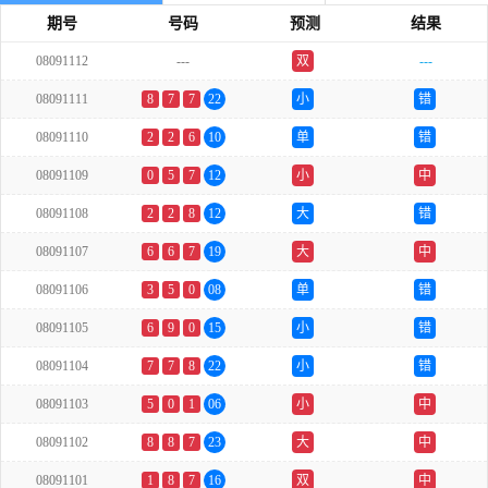
期号
号码
预测
结果
08091112
---
双
---
08091111
8
7
7
22
小
错
08091110
2
2
6
10
单
错
08091109
0
5
7
12
小
中
08091108
2
2
8
12
大
错
08091107
6
6
7
19
大
中
08091106
3
5
0
08
单
错
08091105
6
9
0
15
小
错
08091104
7
7
8
22
小
错
08091103
5
0
1
06
小
中
08091102
8
8
7
23
大
中
08091101
1
8
7
16
双
中