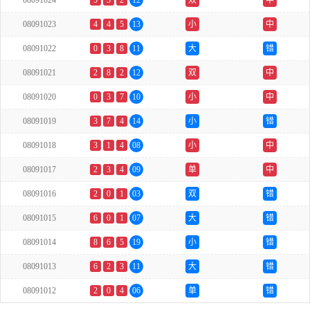
08091024
5
5
2
12
双
中
08091023
4
4
5
13
小
中
08091022
0
3
8
11
大
错
08091021
2
8
2
12
双
中
08091020
0
3
7
10
小
中
08091019
3
7
4
14
小
错
08091018
3
1
4
08
小
中
08091017
2
3
4
09
单
中
08091016
2
0
1
03
双
错
08091015
6
0
1
07
大
错
08091014
8
6
5
19
小
错
08091013
6
2
3
11
大
错
08091012
2
0
4
06
单
错