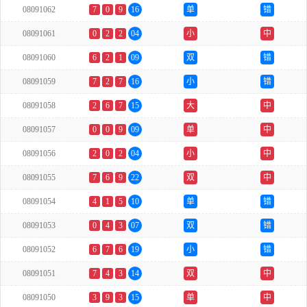
08091062
7
0
9
16
单
错
08091061
0
2
2
04
小
中
08091060
6
2
1
09
双
错
08091059
7
2
7
16
小
错
08091058
2
6
7
15
大
中
08091057
0
0
9
09
单
中
08091056
2
0
2
04
小
中
08091055
7
6
9
22
双
中
08091054
4
1
5
10
单
错
08091053
0
4
3
07
双
错
08091052
6
7
6
19
小
错
08091051
7
4
3
14
双
中
08091050
3
9
3
15
单
中