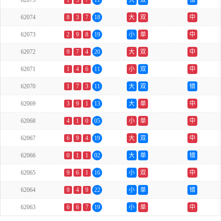
62075
1
3
7
11
大
双
错
62074
8
3
7
18
大
双
中
62073
2
9
8
19
小
单
中
62072
9
7
4
20
大
双
中
62071
1
4
6
11
小
双
中
62070
1
7
3
11
大
双
错
62069
3
9
1
13
大
单
中
62068
4
1
0
05
小
单
中
62067
6
9
4
19
大
双
中
62066
0
1
1
02
大
单
错
62065
9
6
1
16
小
双
中
62064
9
4
9
22
小
单
错
62063
6
6
7
19
小
单
中