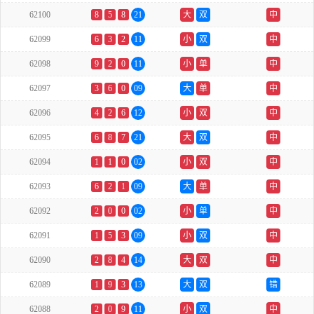
62100
8
5
8
21
大
双
中
62099
6
3
2
11
小
双
中
62098
9
2
0
11
小
单
中
62097
3
6
0
09
大
单
中
62096
4
2
6
12
小
双
中
62095
6
8
7
21
大
双
中
62094
1
1
0
02
小
双
中
62093
6
2
1
09
大
单
中
62092
2
0
0
02
小
单
中
62091
1
5
3
09
小
双
中
62090
2
8
4
14
大
双
中
62089
1
9
3
13
大
双
错
62088
2
0
9
11
小
双
中