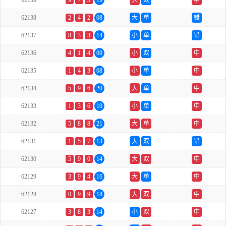
62139
9
7
3
19
大
双
中
62138
2
4
2
08
大
单
错
62137
8
3
3
14
小
单
错
62136
4
1
4
09
小
双
中
62135
1
4
3
08
小
单
中
62134
5
9
6
20
大
单
中
62133
1
3
6
10
小
单
中
62132
5
8
8
21
大
单
中
62131
1
5
7
13
大
双
错
62130
5
9
0
14
大
双
中
62129
3
9
4
16
大
单
中
62128
0
9
9
18
大
双
中
62127
3
8
3
14
小
双
中