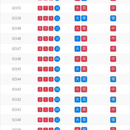
62151
6
7
3
16
大
双
中
62150
3
6
3
12
大
单
错
62149
9
9
3
21
大
单
中
62148
4
5
7
16
小
双
中
62147
4
3
3
10
大
双
中
62146
2
0
4
06
小
双
中
62145
7
2
1
10
大
双
中
62144
1
1
3
05
大
双
错
62143
4
1
1
06
小
双
中
62142
1
1
1
03
大
双
错
62141
1
5
3
09
大
单
中
62140
6
1
5
12
大
单
错