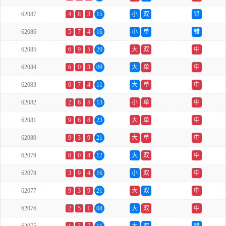
62087
4
8
3
15
小
双
错
62086
5
7
4
16
小
单
错
62085
6
9
5
20
大
双
中
62084
6
0
3
09
大
单
中
62083
0
7
4
11
大
单
中
62082
2
6
5
13
小
单
中
62081
9
6
8
23
大
单
中
62080
9
3
9
21
大
单
中
62079
8
0
4
12
大
双
中
62078
3
9
4
16
小
双
中
62077
9
3
9
21
大
双
中
62076
2
5
1
08
大
双
中