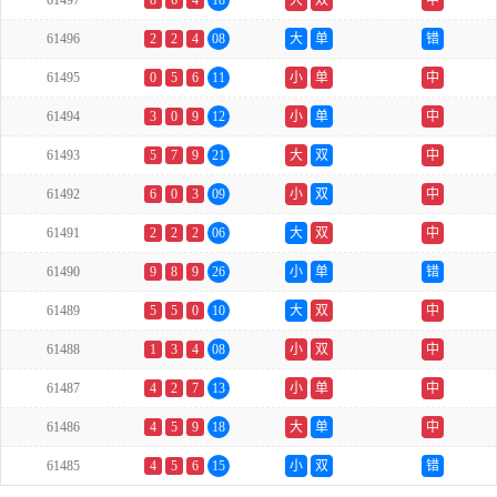
61497
8
6
4
18
大
双
中
61496
2
2
4
08
大
单
错
61495
0
5
6
11
小
单
中
61494
3
0
9
12
小
单
中
61493
5
7
9
21
大
双
中
61492
6
0
3
09
小
双
中
61491
2
2
2
06
大
双
中
61490
9
8
9
26
小
单
错
61489
5
5
0
10
大
双
中
61488
1
3
4
08
小
双
中
61487
4
2
7
13
小
单
中
61486
4
5
9
18
大
单
中
61485
4
5
6
15
小
双
错