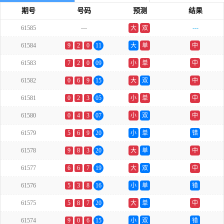
期号
号码
预测
结果
61585
---
大
双
---
61584
9
2
0
11
大
单
中
61583
7
2
0
09
小
单
中
61582
0
6
9
15
大
双
中
61581
0
2
3
05
小
单
中
61580
0
4
3
07
小
双
中
61579
5
6
9
20
小
单
错
61578
9
8
3
20
大
单
中
61577
6
6
7
19
大
双
中
61576
5
3
8
16
小
单
错
61575
5
8
7
20
大
单
中
61574
9
0
6
15
小
双
错