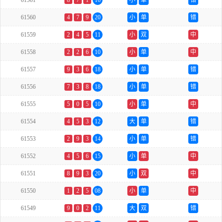
61561
8
7
1
16
小
单
错
61560
4
7
9
20
小
单
错
61559
2
4
5
11
小
双
中
61558
2
2
6
10
小
单
中
61557
9
3
6
18
小
单
错
61556
7
3
8
18
小
单
错
61555
5
0
5
10
小
单
中
61554
4
5
3
12
大
单
错
61553
2
9
3
14
小
单
错
61552
4
5
6
15
小
单
中
61551
8
9
3
20
小
双
中
61550
1
2
5
08
小
单
中
61549
9
0
2
11
大
双
错