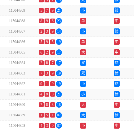
115044370
3
5
7
15
双
错
115044369
5
7
9
21
小
错
115044368
8
9
6
23
单
中
115044367
2
3
9
14
小
错
115044366
5
9
5
19
单
中
115044365
6
2
9
17
大
中
115044364
2
8
7
17
双
错
115044363
7
3
9
19
双
错
115044362
9
1
9
19
小
错
115044361
4
9
8
21
小
错
115044360
7
8
3
18
大
中
115044359
1
5
1
07
大
错
115044358
4
3
0
07
小
中