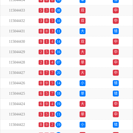
115044434
4
6
8
18
单
错
115044433
5
3
0
08
双
中
115044432
3
8
5
16
双
中
115044431
0
8
3
11
大
错
115044430
9
1
4
14
双
中
115044429
2
5
9
16
大
中
115044428
2
1
4
07
单
中
115044427
6
7
7
20
大
中
115044426
0
9
5
14
小
错
115044425
6
5
7
18
单
错
115044424
6
9
4
19
大
中
115044423
3
5
3
11
单
中
115044422
8
9
2
19
小
错