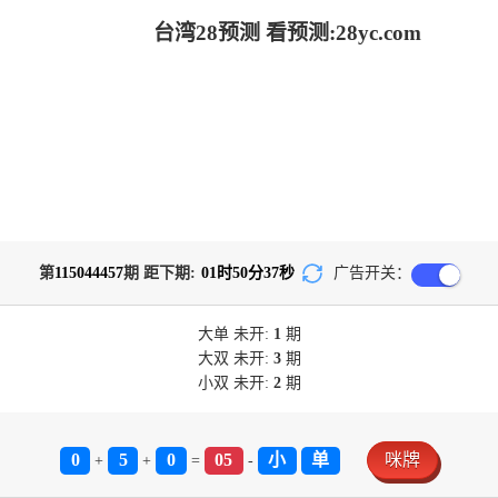
台湾28预测 看预测:28yc.com
第
115044457
期 距下期:
01
时
50
分
37
秒
广告开关：
大单
未开:
1
期
大双
未开:
3
期
小双
未开:
2
期
0
5
0
05
小
单
咪牌
+
+
=
-