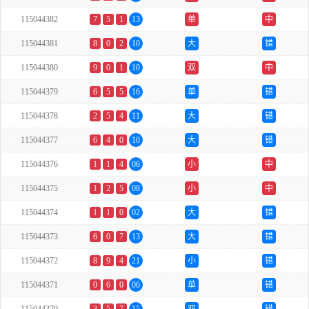
115044382
7
5
1
13
单
中
115044381
8
0
2
10
大
错
115044380
9
0
1
10
双
中
115044379
6
5
5
16
单
错
115044378
2
5
4
11
大
错
115044377
6
4
0
10
大
错
115044376
1
1
4
06
小
中
115044375
1
2
5
08
小
中
115044374
1
1
0
02
大
错
115044373
6
0
7
13
大
错
115044372
8
9
4
21
小
错
115044371
0
6
0
06
单
错