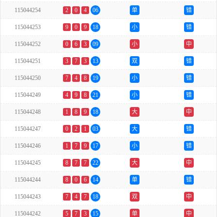
115044254
2
0
4
06
单
错
115044253
9
0
9
18
小
错
115044252
0
6
3
09
小
中
115044251
3
7
3
13
双
错
115044250
7
4
8
19
小
错
115044249
4
9
8
21
小
错
115044248
1
8
9
18
大
中
115044247
0
2
1
03
大
错
115044246
1
7
9
17
小
错
115044245
8
7
7
22
大
中
115044244
8
0
6
14
单
错
115044243
7
4
7
18
双
中
115044242
5
7
3
15
单
中