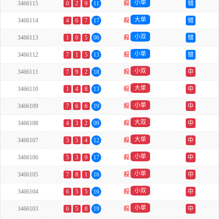
小单
3466115
0
2
9
11
殺
错
大单
3466114
4
6
7
17
殺
错
小双
3466113
1
0
5
06
殺
错
小单
3466112
7
1
5
13
殺
错
小双
3466111
7
9
2
18
殺
中
大单
3466110
1
4
8
13
殺
中
小单
3466109
7
6
6
19
殺
中
大双
3466108
4
3
2
09
殺
中
大单
3466107
3
5
4
12
殺
中
小单
3466106
5
3
9
17
殺
中
小单
3466105
7
8
1
16
殺
中
小双
3466104
6
5
5
16
殺
中
小单
3466103
6
5
8
19
殺
中