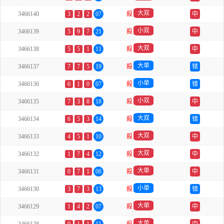
大双
3466140
3
2
2
07
殺
中
小双
3466139
5
9
7
21
殺
中
大双
3466138
5
5
1
11
殺
中
大单
3466137
7
7
5
19
殺
错
小单
3466136
6
1
0
07
殺
错
小双
3466135
7
3
8
18
殺
中
大双
3466134
6
5
3
14
殺
错
大双
3466133
4
5
1
10
殺
中
大双
3466132
1
7
4
12
殺
中
大单
3466131
0
7
1
08
殺
中
小单
3466130
3
7
3
13
殺
错
大单
3466129
1
4
2
07
殺
中
大单