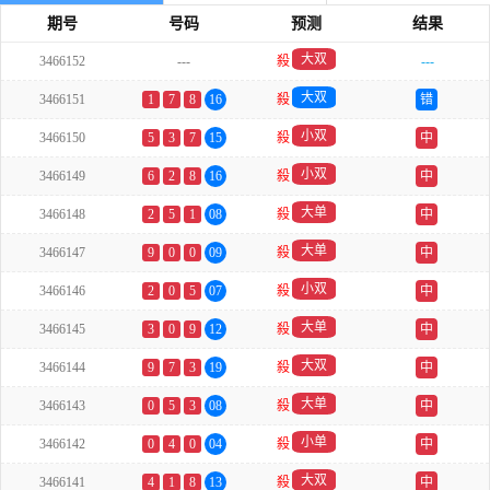
期号
号码
预测
结果
大双
3466152
---
殺
---
大双
3466151
1
7
8
16
殺
错
小双
3466150
5
3
7
15
殺
中
小双
3466149
6
2
8
16
殺
中
大单
3466148
2
5
1
08
殺
中
大单
3466147
9
0
0
09
殺
中
小双
3466146
2
0
5
07
殺
中
大单
3466145
3
0
9
12
殺
中
大双
3466144
9
7
3
19
殺
中
大单
3466143
0
5
3
08
殺
中
小单
3466142
0
4
0
04
殺
中
大双
3466141
4
1
8
13
殺
中