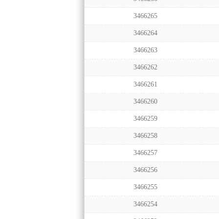
3466265
3466264
3466263
3466262
3466261
3466260
3466259
3466258
3466257
3466256
3466255
3466254