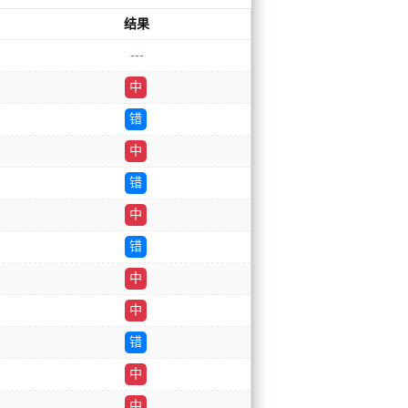
结果
---
中
错
中
错
中
错
中
中
错
中
中