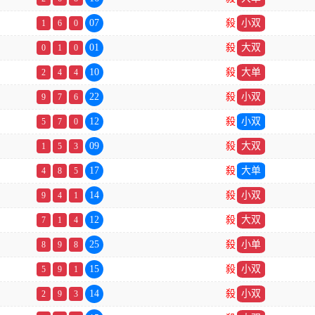
07
殺
小双
1
6
0
01
殺
大双
0
1
0
10
殺
大单
2
4
4
22
殺
小双
9
7
6
12
殺
小双
5
7
0
09
殺
大双
1
5
3
17
殺
大单
4
8
5
14
殺
小双
9
4
1
12
殺
大双
7
1
4
25
殺
小单
8
9
8
15
殺
小双
5
9
1
14
殺
小双
2
9
3