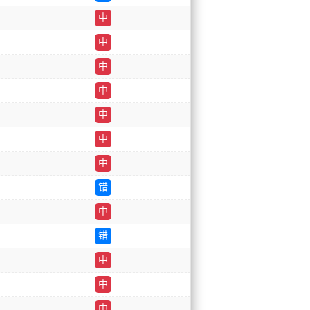
中
中
中
中
中
中
中
错
中
错
中
中
中