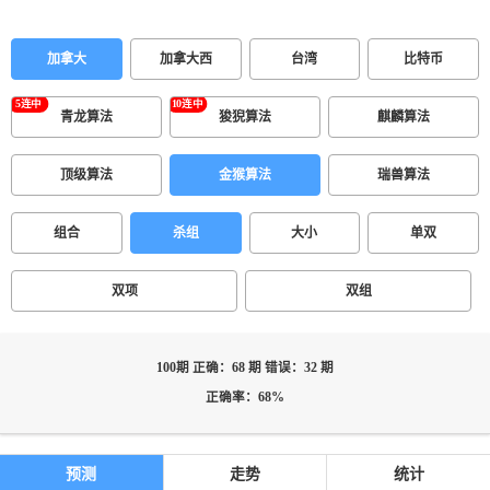
加拿大
加拿大西
台湾
比特币
青龙算法
狻猊算法
麒麟算法
顶级算法
金猴算法
瑞兽算法
组合
杀组
大小
单双
双项
双组
100期 正确：68 期 错误：32 期
正确率：68%
预测
走势
统计