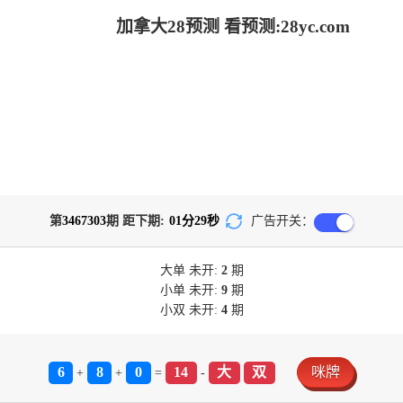
加拿大28预测 看预测:28yc.com
第
3467303
期 距下期:
01
分
29
秒
广告开关：
大单
未开:
2
期
小单
未开:
9
期
小双
未开:
4
期
6
8
0
14
大
双
咪牌
+
+
=
-