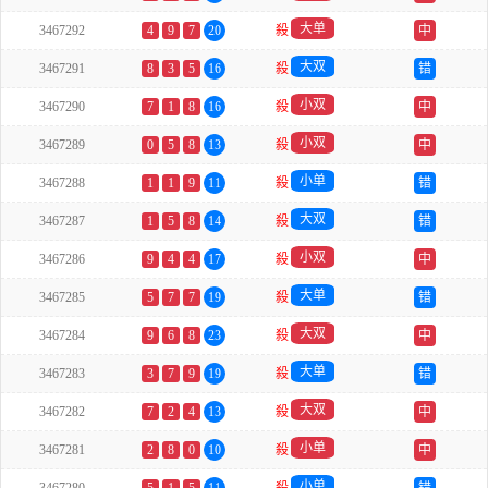
大单
3467292
4
9
7
20
殺
中
大双
3467291
8
3
5
16
殺
错
小双
3467290
7
1
8
16
殺
中
小双
3467289
0
5
8
13
殺
中
小单
3467288
1
1
9
11
殺
错
大双
3467287
1
5
8
14
殺
错
小双
3467286
9
4
4
17
殺
中
大单
3467285
5
7
7
19
殺
错
大双
3467284
9
6
8
23
殺
中
大单
3467283
3
7
9
19
殺
错
大双
3467282
7
2
4
13
殺
中
小单
3467281
2
8
0
10
殺
中
小单