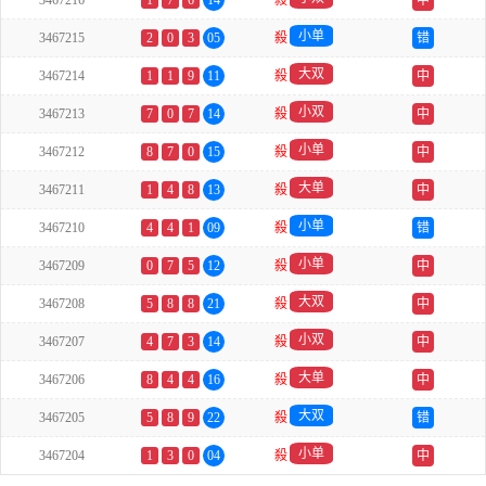
3467216
1
7
6
14
殺
中
小单
3467215
2
0
3
05
殺
错
大双
3467214
1
1
9
11
殺
中
小双
3467213
7
0
7
14
殺
中
小单
3467212
8
7
0
15
殺
中
大单
3467211
1
4
8
13
殺
中
小单
3467210
4
4
1
09
殺
错
小单
3467209
0
7
5
12
殺
中
大双
3467208
5
8
8
21
殺
中
小双
3467207
4
7
3
14
殺
中
大单
3467206
8
4
4
16
殺
中
大双
3467205
5
8
9
22
殺
错
小单
3467204
1
3
0
04
殺
中