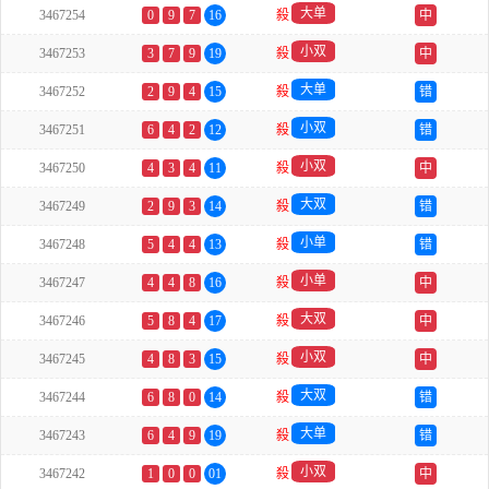
大单
3467254
0
9
7
16
殺
中
小双
3467253
3
7
9
19
殺
中
大单
3467252
2
9
4
15
殺
错
小双
3467251
6
4
2
12
殺
错
小双
3467250
4
3
4
11
殺
中
大双
3467249
2
9
3
14
殺
错
小单
3467248
5
4
4
13
殺
错
小单
3467247
4
4
8
16
殺
中
大双
3467246
5
8
4
17
殺
中
小双
3467245
4
8
3
15
殺
中
大双
3467244
6
8
0
14
殺
错
大单
3467243
6
4
9
19
殺
错
小双
3467242
1
0
0
01
殺
中