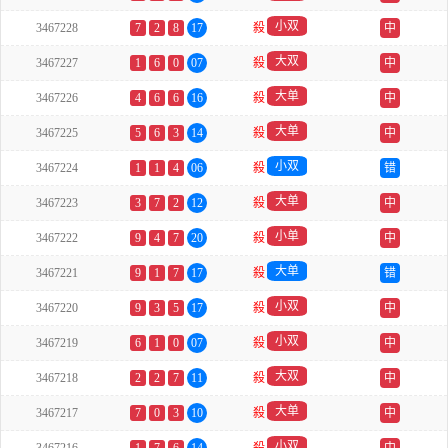
小双
3467228
7
2
8
17
殺
中
大双
3467227
1
6
0
07
殺
中
大单
3467226
4
6
6
16
殺
中
大单
3467225
5
6
3
14
殺
中
小双
3467224
1
1
4
06
殺
错
大单
3467223
3
7
2
12
殺
中
小单
3467222
9
4
7
20
殺
中
大单
3467221
9
1
7
17
殺
错
小双
3467220
9
3
5
17
殺
中
小双
3467219
6
1
0
07
殺
中
大双
3467218
2
2
7
11
殺
中
大单
3467217
7
0
3
10
殺
中
小双