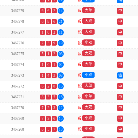
3467280
5
1
5
11
殺
错
大单
3467279
6
6
2
14
殺
中
大双
3467278
6
9
6
21
殺
中
大双
3467277
1
8
2
11
殺
中
小双
3467276
7
3
9
19
殺
中
大双
3467275
5
1
2
08
殺
中
大单
3467274
1
0
1
02
殺
中
小双
3467273
1
4
3
08
殺
错
大单
3467272
6
2
8
16
殺
中
小单
3467271
8
3
5
16
殺
中
大双
3467270
7
2
3
12
殺
中
小双
3467269
7
2
6
15
殺
中
小双
3467268
6
5
7
18
殺
中