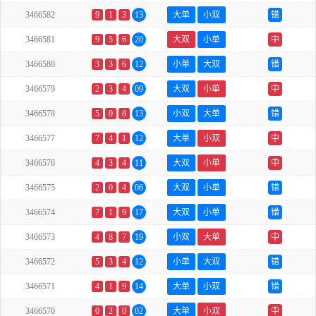
3466582
9
1
3
13
大单
小双
错
3466581
9
5
6
20
大双
小单
中
3466580
3
3
6
12
小单
大双
错
3466579
2
3
4
09
大双
小单
中
3466578
5
0
8
13
小双
大单
错
3466577
7
4
1
12
大单
小双
中
3466576
4
3
4
11
大双
小单
中
3466575
2
0
4
06
大双
小单
错
3466574
7
1
9
17
大双
小单
错
3466573
4
8
7
19
小双
大单
中
3466572
5
3
4
12
小单
大双
错
3466571
4
1
9
14
大单
小双
错
3466570
0
2
0
02
大单
小双
中