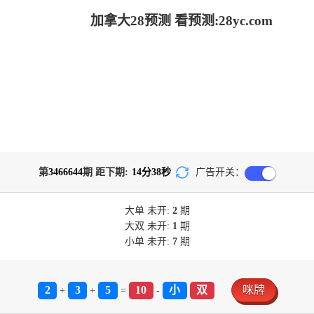
加拿大28预测 看预测:28yc.com
第
3466644
期 距下期:
14
分
38
秒
广告开关：
大单
未开:
2
期
大双
未开:
1
期
小单
未开:
7
期
2
3
5
10
小
双
咪牌
+
+
=
-